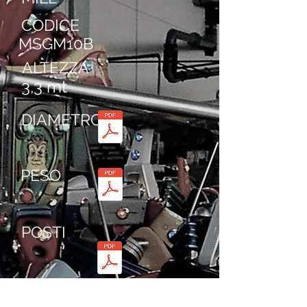
CODICE
MSGM10B
ALTEZZA
3,3 mt
DIAMETRO
PESO
POSTI