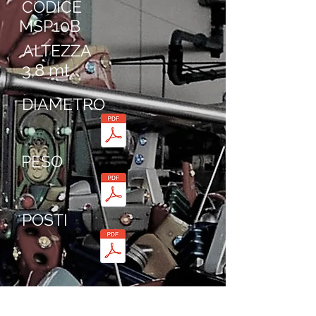
CODICE
MSP10B
ALTEZZA
3,8 mt
DIAMETRO
PESO
POSTI