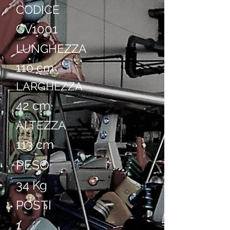
CODICE
CV1001
LUNGHEZZA
110 cm
LARGHEZZA
42 cm
ALTEZZA
113 cm
PESO
34 Kg
POSTI
1