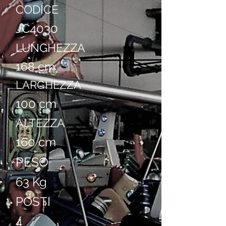
CODICE
JC4030
LUNGHEZZA
168 cm
LARGHEZZA
100 cm
ALTEZZA
160 cm
PESO
63 Kg
POSTI
4