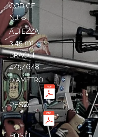
CODICE
NJ*B
ALTEZZA
3,45 mt
BRACCI
4/5/6/8
DIAMETRO
PESO
POSTI